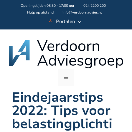
Skip
Openingstijden 08:30 - 17:00 uur
024 2200 200
to
Hulp op afstand
info@verdoornadvies.nl
content
Portalen
Menu
Eindejaarstips
2022: Tips voor
belastingplichti