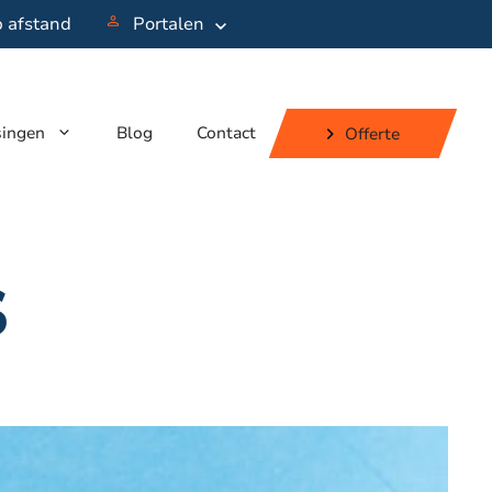
p afstand
Portalen
singen
Blog
Contact
Offerte
s