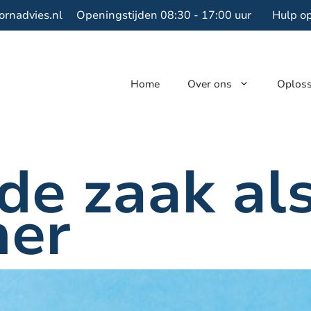
ornadvies.nl
Openingstijden 08:30 - 17:00 uur
Hulp o
Home
Over ons
Oplos
 de zaak al
er