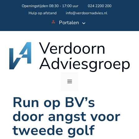
Skip
Openingstijden 08:30 - 17:00 uur
024 2200 200
to
Hulp op afstand
info@verdoornadvies.nl
content
Portalen
Menu
Run op BV’s
door angst voor
tweede golf