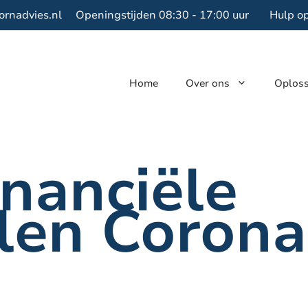
ornadvies.nl
Openingstijden 08:30 - 17:00 uur
Hulp o
Home
Over ons
Oplos
nanciële
len Corona