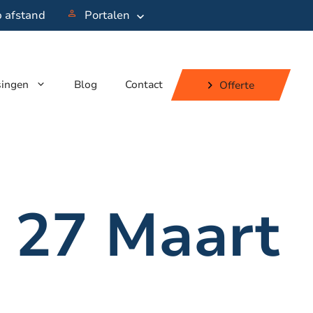
p afstand
Portalen
singen
Blog
Contact
Offerte
 27 Maart