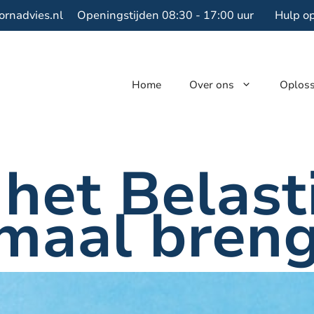
ornadvies.nl
Openingstijden 08:30 - 17:00 uur
Hulp o
Home
Over ons
Oplos
het Belast
emaal bren