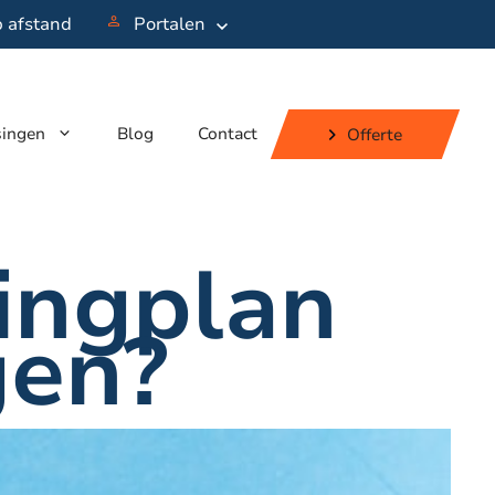
p afstand
Portalen
singen
Blog
Contact
Offerte
ingplan
gen?