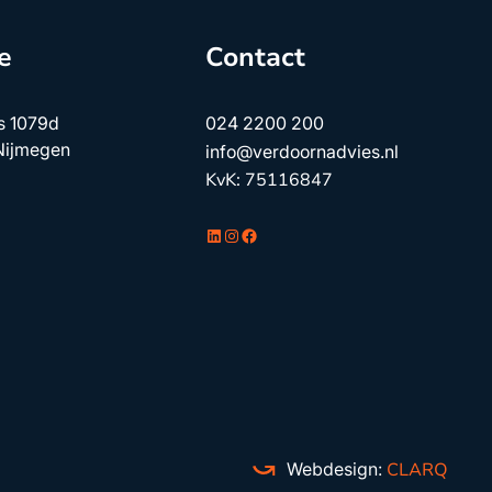
e
Contact
s 1079d
024 2200 200
Nijmegen
info@verdoornadvies.nl
KvK: 75116847
LinkedIn
Instagram
Facebook
Webdesign:
CLARQ