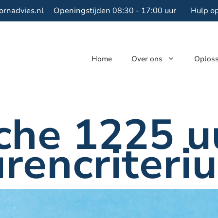
ornadvies.nl
Openingstijden 08:30 - 17:00 uur
Hulp o
Home
Over ons
Oplos
he 1225 uu
urencriteri