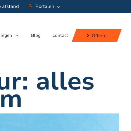
p afstand
Portalen
singen
Blog
Contact
Offerte
r: alles
um