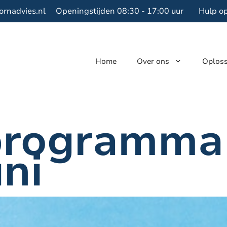
ornadvies.nl
Openingstijden 08:30 - 17:00 uur
Hulp o
Home
Over ons
Oplos
programma 
uni