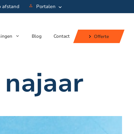
p afstand
Portalen
singen
Blog
Contact
Offerte
najaar