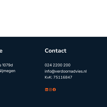
e
Contact
s 1079d
024 2200 200
Nijmegen
info@verdoornadvies.nl
KvK: 75116847
LinkedIn
Instagram
Facebook