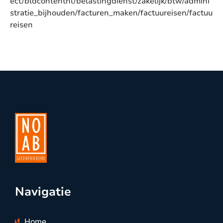
ect/bldcontentnl/belastingdienst/zakelijk/btw/admini
stratie_bijhouden/facturen_maken/factuureisen/factuu
reisen
Navigatie
Home