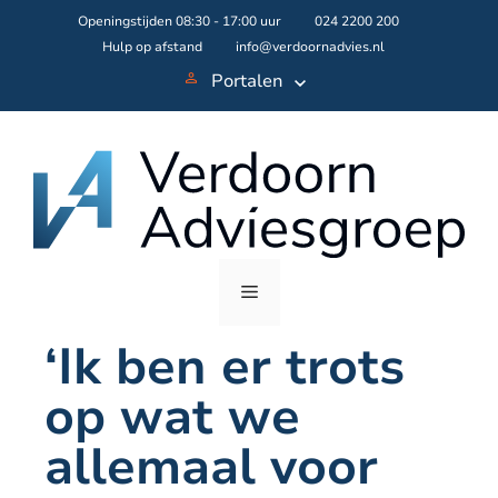
Skip
Openingstijden 08:30 - 17:00 uur
024 2200 200
to
Hulp op afstand
info@verdoornadvies.nl
content
Portalen
Menu
‘Ik ben er trots
op wat we
allemaal voor