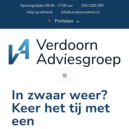
Skip
Openingstijden 08:30 - 17:00 uur
024 2200 200
to
Hulp op afstand
info@verdoornadvies.nl
content
Portalen
Menu
In zwaar weer?
Keer het tij met
een