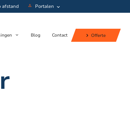
p afstand
Portalen
singen
Blog
Contact
Offerte
r