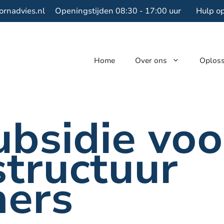
ornadvies.nl
Openingstijden 08:30 - 17:00 uur
Hulp o
Home
Over ons
Oplos
bsidie voo
structuur
ers