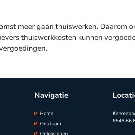
komst meer gaan thuiswerken. Daarom ond
vers thuiswerkkosten kunnen vergoeden
vergoedingen.
Navigatie
Locati
Home
Kerkenbo
6546 BB 
Ons team
Oplossingen