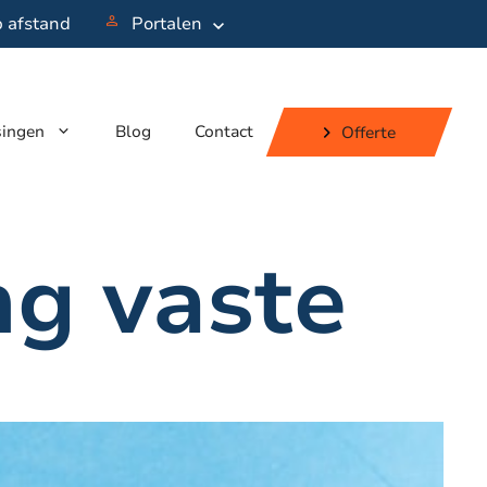
p afstand
Portalen
singen
Blog
Contact
Offerte
ng vaste