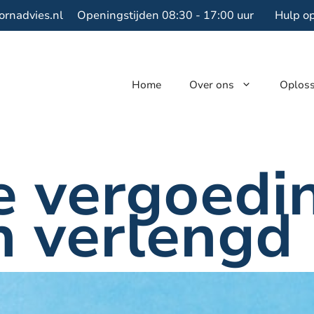
ornadvies.nl
Openingstijden 08:30 - 17:00 uur
Hulp o
Home
Over ons
Oplos
 vergoedi
n verlengd