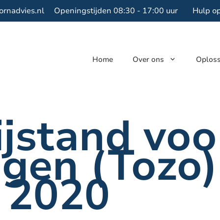
ornadvies.nl
Openingstijden 08:30 - 17:00 uur
Hulp o
Home
Over ons
Oplos
jstand voo
igen (Tozo)
 2020