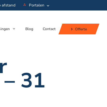
p afstand
Portalen
singen
Blog
Contact
Offerte
r
 – 31