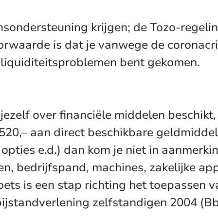
nsondersteuning krijgen; de Tozo-regel
oorwaarde is dat je vanwege de coronacr
 liquiditeitsproblemen bent gekomen.
ezelf over financiële middelen beschikt, 
520,– aan direct beschikbare geldmiddel
 opties e.d.) dan kom je niet in aanmerk
n, bedrijfspand, machines, zakelijke ap
s is een stap richting het toepassen va
bijstandverlening zelfstandigen 2004 (Bb