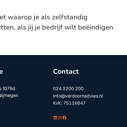
et waarop je als zelfstandig
en, als jij je bedrijf wilt beëindigen.
e
Contact
s 1079d
024 2200 200
Nijmegen
info@verdoornadvies.nl
KvK: 75116847
LinkedIn
Instagram
Facebook