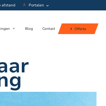
p afstand
Portalen
singen
Blog
Contact
Offerte
aar
ing