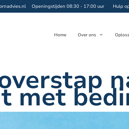
ornadvies.nl
Openingstijden 08:30 - 17:00 uur
Hulp o
Home
Over ons
Oplos
overstap n
t met bed