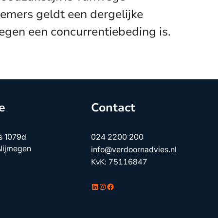
emers geldt een dergelijke
egen een concurrentiebeding is.
e
Contact
s 1079d
024 2200 200
Nijmegen
info@verdoornadvies.nl
KvK: 75116847
LinkedIn
Instagram
Facebook