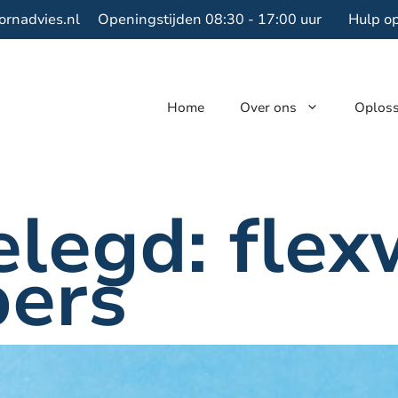
ornadvies.nl
Openingstijden 08:30 - 17:00 uur
Hulp o
Home
Over ons
Oplos
legd: flex
pers