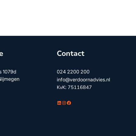
e
Contact
s 1079d
024 2200 200
Nijmegen
info@verdoornadvies.nl
KvK: 75116847
LinkedIn
Instagram
Facebook