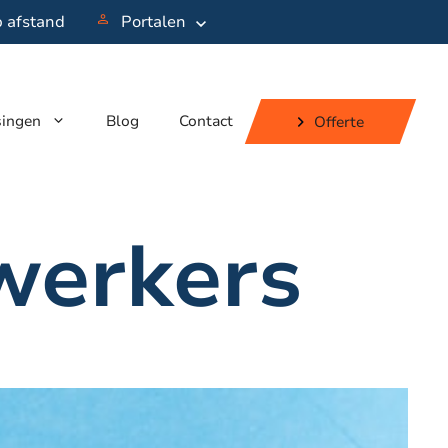
p afstand
Portalen
singen
Blog
Contact
Offerte
werkers