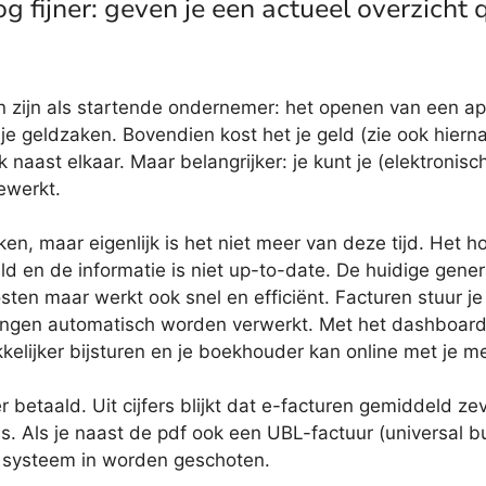
g fijner: geven je een actueel overzicht 
zijn als startende ondernemer: het openen van een apart
r je geldzaken. Bovendien kost het je geld (zie ook hier
jk naast elkaar. Maar belangrijker: je kunt je (elektron
ewerkt.
n, maar eigenlijk is het niet meer van deze tijd. Het h
ld en de informatie is niet up-to-date. De huidige gene
osten maar werkt ook snel en efficiënt. Facturen stuur 
vingen automatisch worden verwerkt. Met het dashboar
akkelijker bijsturen en je boekhouder kan online met je m
r betaald. Uit cijfers blijkt dat e-facturen gemiddeld 
t is. Als je naast de pdf ook een UBL-factuur (universal
het systeem in worden geschoten.