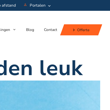
p afstand
Portalen
singen
Blog
Contact
Offerte
den leuk