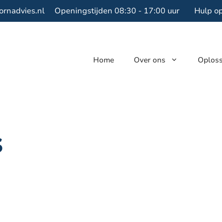
ornadvies.nl
Openingstijden 08:30 - 17:00 uur
Hulp o
Home
Over ons
Oplos
s