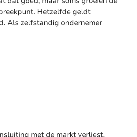
at dat goed, maar soms groeien de
spreekpunt. Hetzelfde geldt
rd. Als zelfstandig ondernemer
sluiting met de markt verliest.