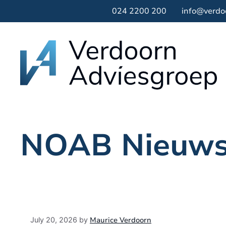
Skip
024 2200 200
info@verdo
to
content
NOAB Nieuw
Maurice Verdoorn
July 20, 2026
by