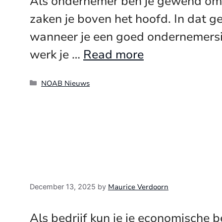
Als ondernemer ben je gewend om j
zaken je boven het hoofd. In dat g
wanneer je een goed ondernemerside
werk je …
Read more
Categories
NOAB Nieuws
Maurice Verdoorn
December 13, 2025
by
Als bedrijf kun je je economische 