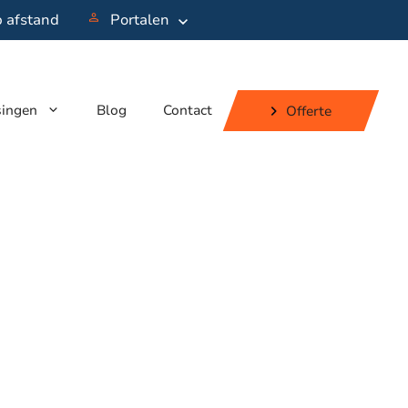
p afstand
Portalen
singen
Blog
Contact
Offerte