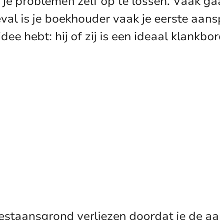
e problemen zelf op te lossen. Vaak ga
eval is je boekhouder vaak je eerste aan
e hebt: hij of zij is een ideaal klankbo
bestaansgrond verliezen doordat je de aan