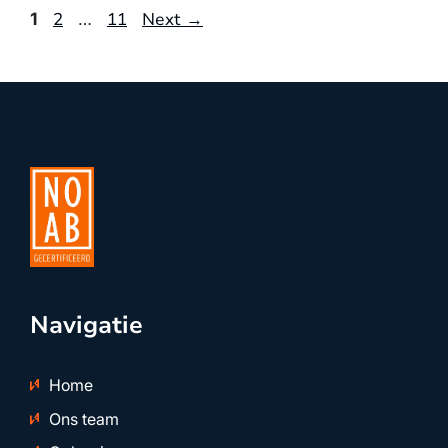
Page
Page
Page
2
11
Next
→
1
…
Navigatie
Home
Ons team