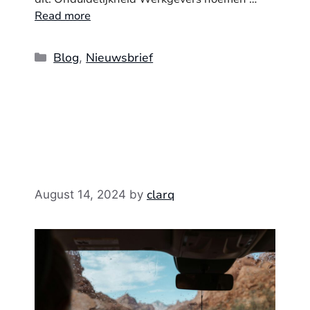
Read more
Categories
Blog
Nieuwsbrief
,
clarq
August 14, 2024
by