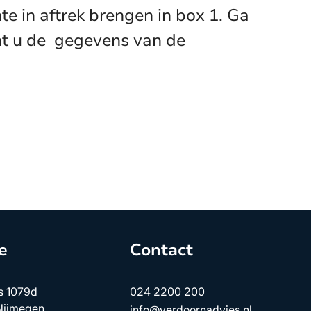
 in aftrek brengen in box 1. Ga
ent u de gegevens van de
e
Contact
s 1079d
024 2200 200
Nijmegen
info@verdoornadvies.nl