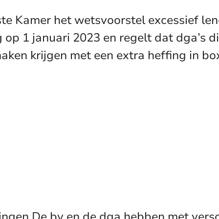
e Kamer het wetsvoorstel excessief len
 op 1 januari 2023 en regelt dat dga’s 
aken krijgen met een extra heffing in b
eringen De bv en de dga hebben met versc