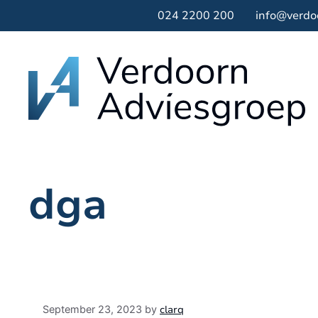
Skip
024 2200 200
info@verdo
to
content
dga
clarq
September 23, 2023
by