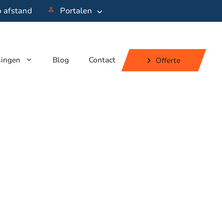
p afstand
Portalen
singen
Blog
Contact
Offerte