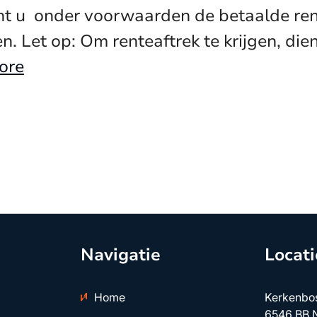
 u onder voorwaarden de betaalde rente
. Let op: Om renteaftrek te krijgen, di
ore
Navigatie
Locati
Home
Kerkenbo
6546 BB 