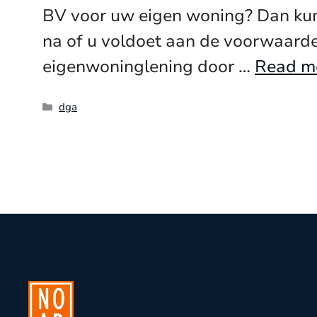
BV voor uw eigen woning? Dan kunt
na of u voldoet aan de voorwaarden
eigenwoninglening door …
Read m
Categories
dga