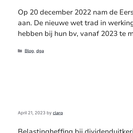
Op 20 december 2022 nam de Eerst
aan. De nieuwe wet trad in werking
hebben bij hun bv, vanaf 2023 te m
Categories
Blog
dga
,
clarq
April 21, 2023
by
Belastingheffing bij dividenduitk